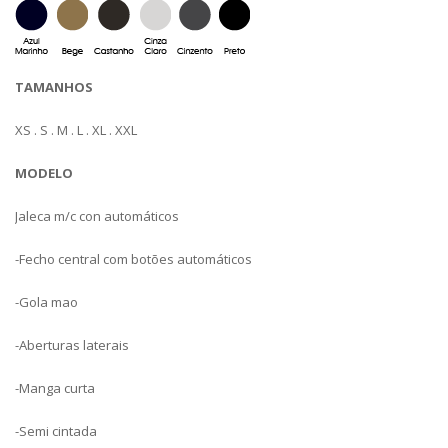
TAMANHOS
XS . S . M . L . XL . XXL
MODELO
Jaleca m/c con automáticos
-Fecho central com botões automáticos
-Gola mao
-Aberturas laterais
-Manga curta
-Semi cintada