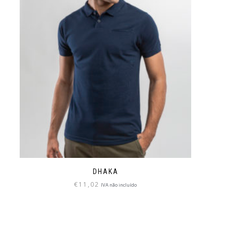
DHAKA
€
11,02
IVA não incluído