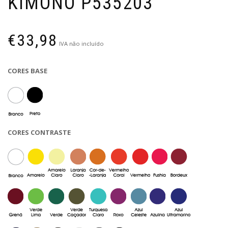
KIMONO P535203
€
33,98
IVA não incluído
CORES BASE
CORES CONTRASTE