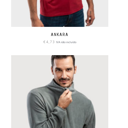
ANKARA
€
4,73
IVA não incluído