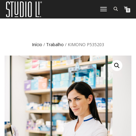
TOGGLE
0
NAVIGATION
Início
/
Trabalho
/ KIMONO P535203