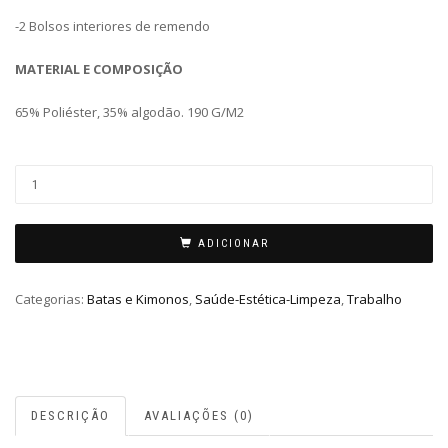
-2 Bolsos interiores de remendo
MATERIAL E COMPOSIÇÃO
65% Poliéster, 35% algodão. 190 G/M2
ADICIONAR
Categorias:
Batas e Kimonos
,
Saúde-Estética-Limpeza
,
Trabalho
DESCRIÇÃO
AVALIAÇÕES (0)