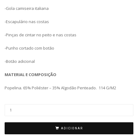
-Gola camiseira italiana
-Escapulário nas costas
-Pinças de cintar no peito e nas costas
-Punho cortado com botão
-Botão adicional
MATERIAL E COMPOSIÇÃO
Popelina. 65% Poliéster – 35% Algodão Penteado.
114 G/M2
ADICIONAR