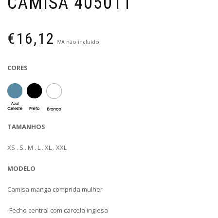
CAMISA 405011
€
16,12
IVA não incluído
CORES
TAMANHOS
XS . S . M . L . XL . XXL
MODELO
Camisa manga comprida mulher
-Fecho central com carcela inglesa