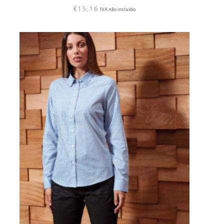
€
15,16
IVA não incluído