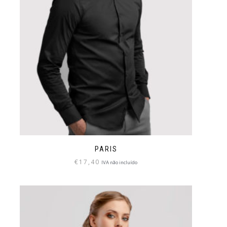
PARIS
€
17,40
IVA não incluído