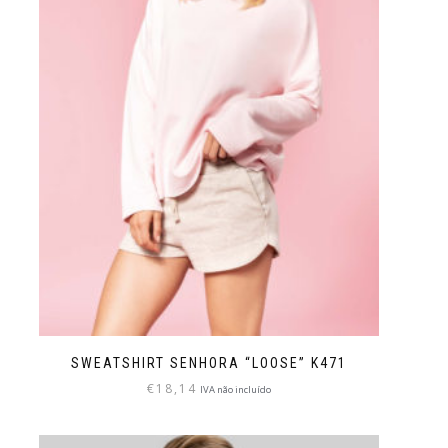
SWEATSHIRT SENHORA “LOOSE” K471
€
18,14
IVA não incluído