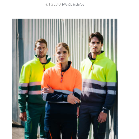
€
13,30
IVA não incluído