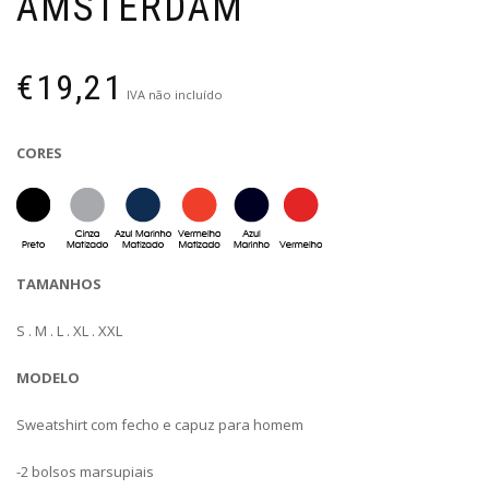
AMSTERDAM
€
19,21
IVA não incluído
CORES
TAMANHOS
S . M . L . XL . XXL
MODELO
Sweatshirt com fecho e capuz para homem
-2 bolsos marsupiais