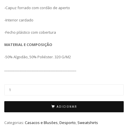
-Capuz forrado com cordão de aperto
-Interior cardado
-Fecho plástico com cobertura
MATERIAL E COMPOSIÇÃO
-50% Algodão, 50% Poliéster. 320 G/M2
__________________________________________
ADICIONAR
Categorias:
Casacos e Blusões
,
Desporto
,
Sweatshirts