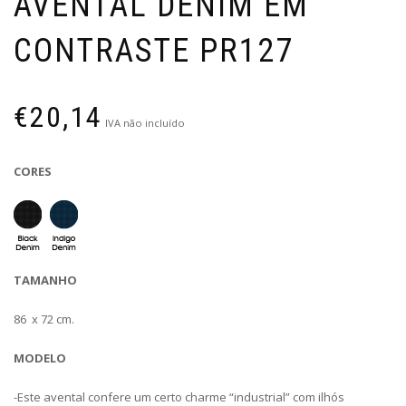
AVENTAL DENIM EM
CONTRASTE PR127
€
20,14
IVA não incluído
CORES
TAMANHO
86 x 72 cm.
MODELO
-Este avental confere um certo charme “industrial” com ilhós