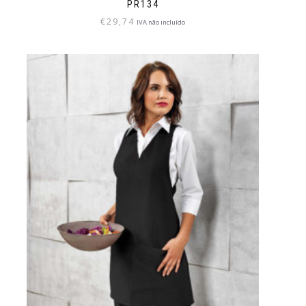
PR134
€
29,74
IVA não incluído