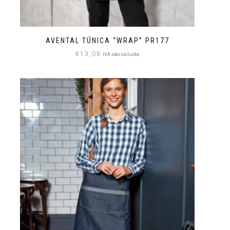
AVENTAL TÚNICA “WRAP” PR177
€
13,08
IVA não incluído