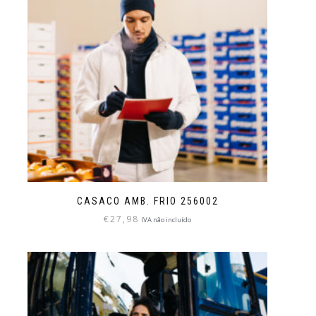
CASACO AMB. FRIO 256002
€
27,98
IVA não incluído