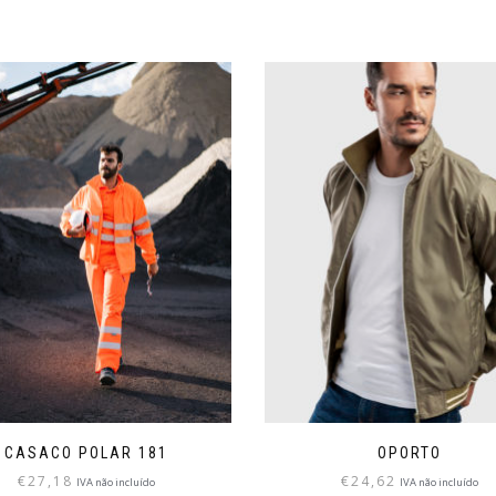
CASACO POLAR 181
OPORTO
€
27,18
€
24,62
IVA não incluído
IVA não incluído