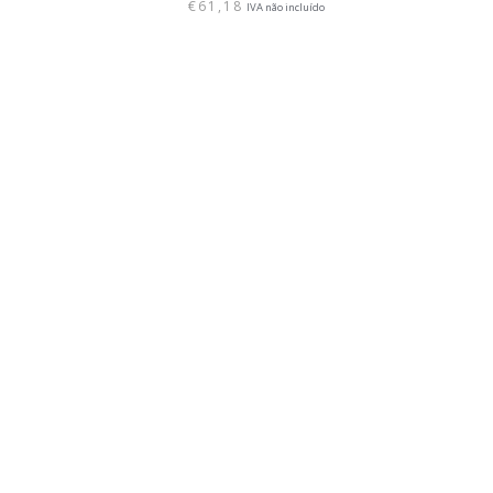
€
61,18
IVA não incluído