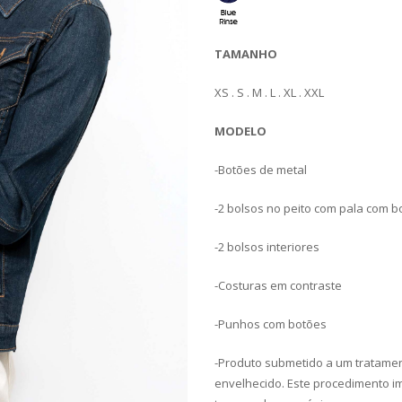
TAMANHO
XS . S . M . L . XL . XXL
MODELO
-Botões de metal
-2 bolsos no peito com pala com b
-2 bolsos interiores
-Costuras em contraste
-Punhos com botões
-Produto submetido a um tratamen
envelhecido. Este procedimento im