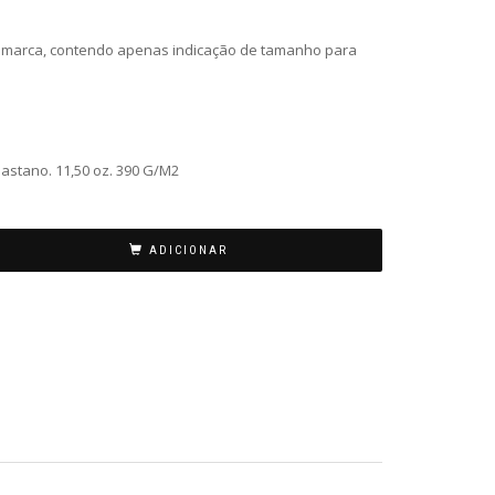
m marca, contendo apenas indicação de tamanho para
astano. 11,50 oz. 390 G/M2
ADICIONAR