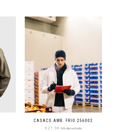
CASACO AMB. FRIO 256002
€
27,98
IVA não incluído