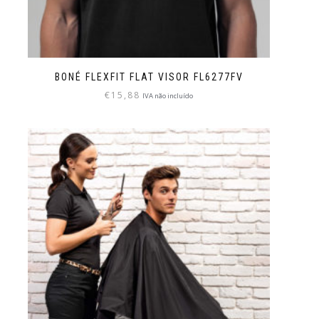
BONÉ FLEXFIT FLAT VISOR FL6277FV
€
15,88
IVA não incluído