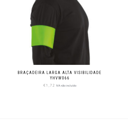
BRAÇADEIRA LARGA ALTA VISIBILIDADE
YHVW066
€
1,72
IVA não incluído