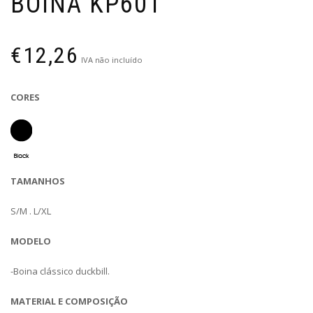
BOINA KP601
€
12,26
IVA não incluído
CORES
TAMANHOS
S/M . L/XL
MODELO
-Boina clássico duckbill.
MATERIAL E COMPOSIÇÃO