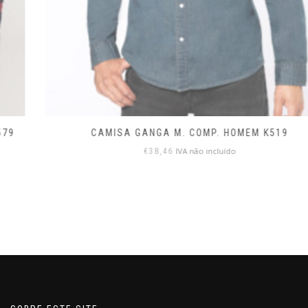
CAMISA GANGA M. COMP. HOMEM K519
IVA não incluído
€
38,46