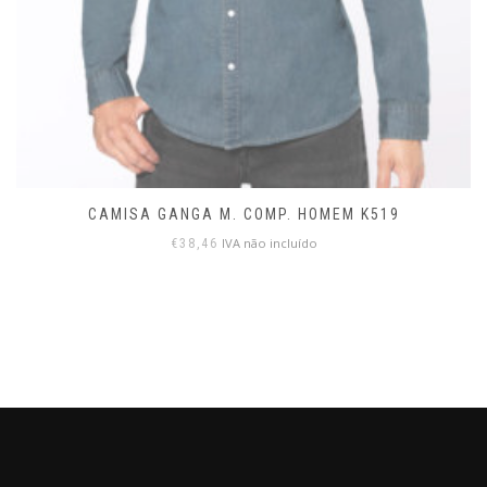
CAMISA GANGA M. COMP. HOMEM K519
IVA não incluído
€
38,46