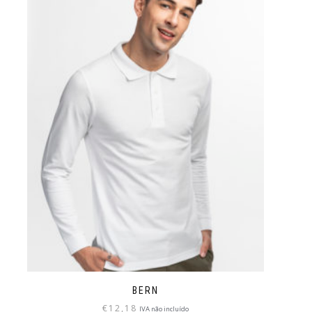
BERN
€
12,18
IVA não incluído