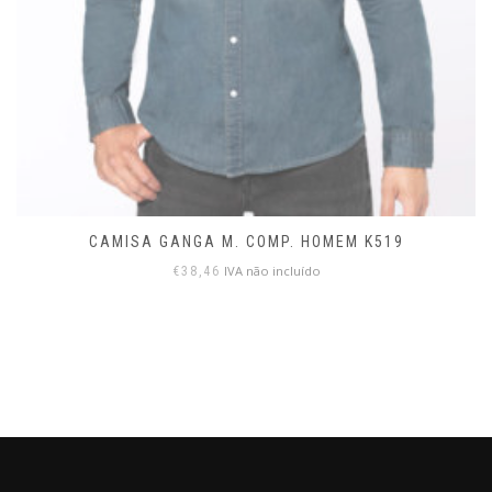
CAMISA GANGA M. COMP. HOMEM K519
IVA não incluído
€
38,46