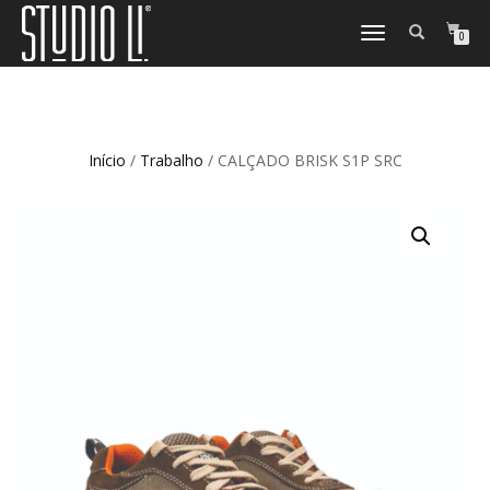
TOGGLE
0
NAVIGATION
Início
/
Trabalho
/ CALÇADO BRISK S1P SRC