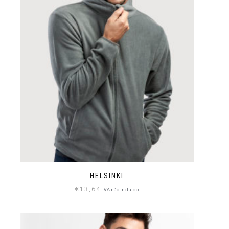
HELSINKI
€
13,64
IVA não incluído