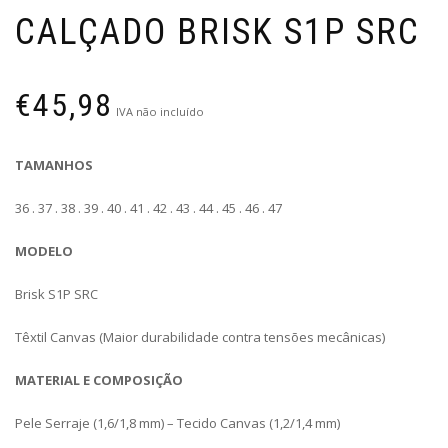
CALÇADO BRISK S1P SRC
€
45,98
IVA não incluído
TAMANHOS
36 .
37 .
38 .
39 .
40 .
41 .
42 .
43 .
44 .
45 .
46 .
47
MODELO
Brisk S1P SRC
Têxtil Canvas (Maior durabilidade contra tensões mecânicas)
MATERIAL E COMPOSIÇÃO
Pele Serraje (1,6/1,8 mm) – Tecido Canvas (1,2/1,4 mm)