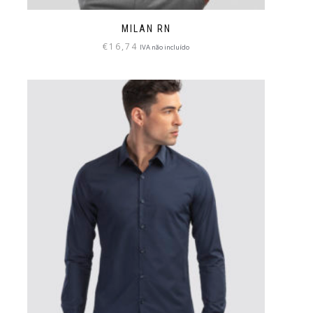
MILAN RN
€
16,74
IVA não incluído