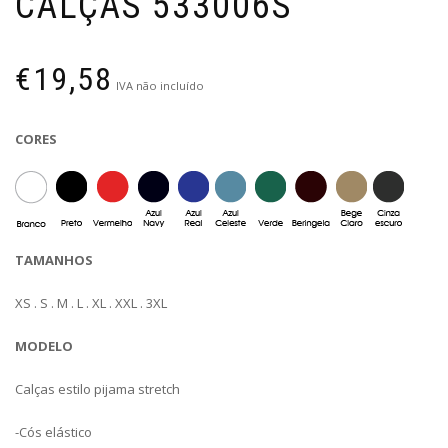
CALÇAS 533006S
€
19,58
IVA não incluído
CORES
TAMANHOS
XS . S . M . L . XL . XXL . 3XL
MODELO
Calças estilo pijama stretch
-Cós elástico