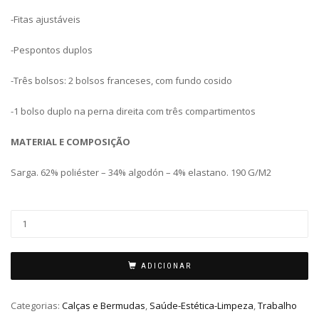
-Fitas ajustáveis
-Pespontos duplos
-Três bolsos: 2 bolsos franceses, com fundo cosido
-1 bolso duplo na perna direita com três compartimentos
MATERIAL E COMPOSIÇÃO
Sarga. 62% poliéster – 34% algodón – 4% elastano.
190 G/M2
ADICIONAR
Categorias:
Calças e Bermudas
,
Saúde-Estética-Limpeza
,
Trabalho