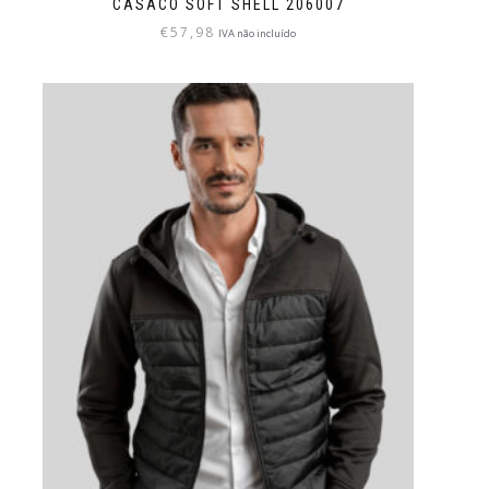
CASACO SOFT SHELL 206007
€
57,98
IVA não incluído