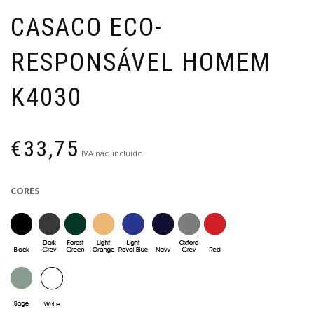
CASACO ECO-
RESPONSÁVEL HOMEM
K4030
€
33,75
IVA não incluído
CORES