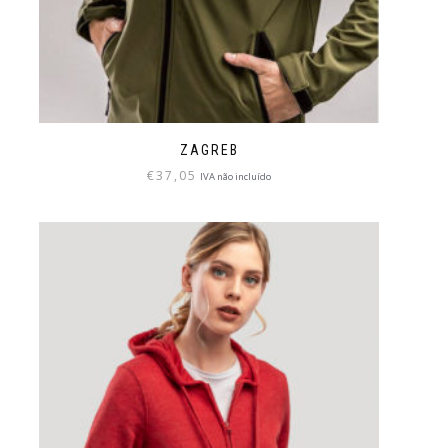
ZAGREB
€
37,05
IVA não incluído