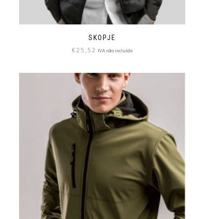
SKOPJE
€
25,52
IVA não incluído