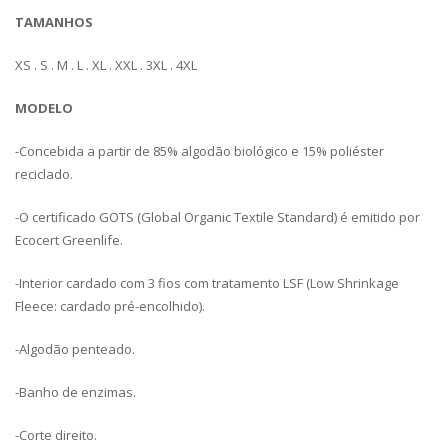
TAMANHOS
XS . S . M . L . XL . XXL . 3XL . 4XL
MODELO
-Concebida a partir de 85% algodão biológico e 15% poliéster
reciclado.
-O certificado GOTS (Global Organic Textile Standard) é emitido por
Ecocert Greenlife.
-Interior cardado com 3 fios com tratamento LSF (Low Shrinkage
Fleece: cardado pré-encolhido).
-Algodão penteado.
-Banho de enzimas.
-Corte direito.