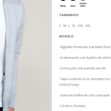
TAMANHOS
S . M . L . XL . XXL . 3XL
MODELO
-Algodão Penteado (cardado fino)
-Acabamento com banho de silico
-Corte justo com painéis em rib
-Tapa costuras à cor (excepto na 
Oxford Grey)
-Gola em malha rib com contraste
-2 bolsos frontais