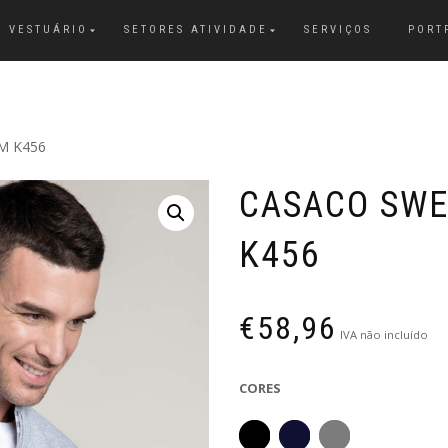
VESTUÁRIO
SETORES ATIVIDADE
SERVIÇOS
PORT
M K456
CASACO SW
K456
€
58,96
IVA não incluído
CORES