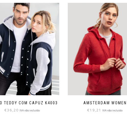
O TEDDY COM CAPUZ K4003
AMSTERDAM WOMEN
€
36,20
€
19,21
IVA não incluído
IVA não incluído