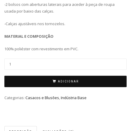
-2 bolsos com aberturas laterais para aceder à peça de roupa
usada por baixo das calças.
-Calças ajustáveis nos tornozelos.
MATERIAL E COMPOSIÇÃO
100% poliéster com revestimento em PVC.
ADICIONAR
Categorias:
Casacos e Blusões
,
Indústria Base