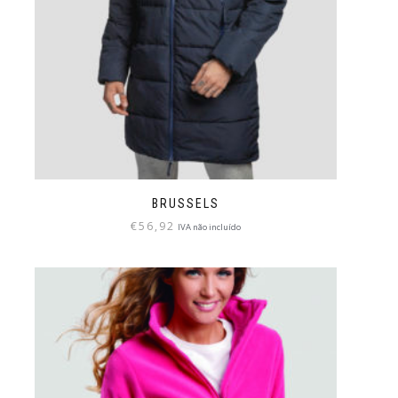
BRUSSELS
€
56,92
IVA não incluído