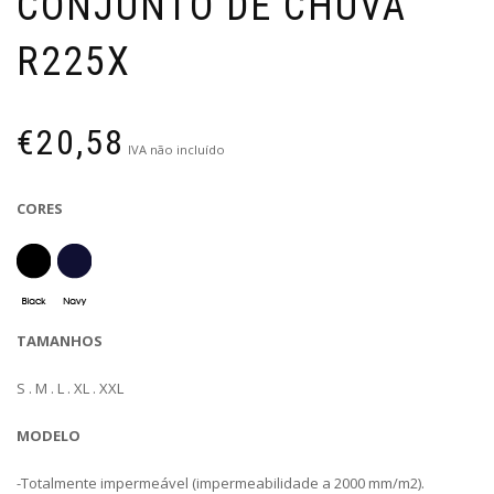
CONJUNTO DE CHUVA
R225X
€
20,58
IVA não incluído
CORES
TAMANHOS
S . M . L . XL . XXL
MODELO
-Totalmente impermeável (impermeabilidade a 2000 mm/m2).