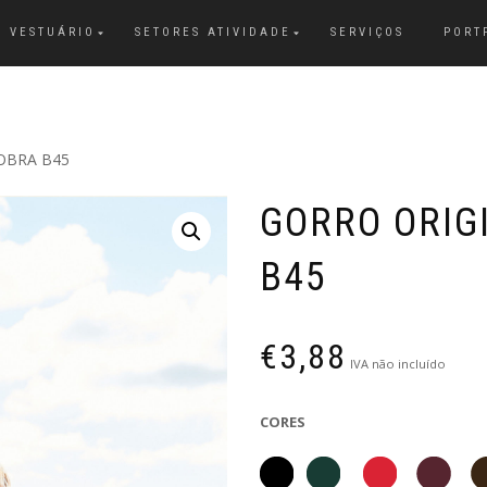
VESTUÁRIO
SETORES ATIVIDADE
SERVIÇOS
PORT
OBRA B45
GORRO ORIG
B45
€
3,88
IVA não incluído
CORES