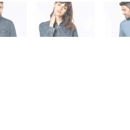
A M. COMP.
CAMISA DE CAMBRAIA
CAMISA 
 K518
HOMEM K512
SENH
ão incluído
IVA não incluído
I
€
33,30
€
33,30