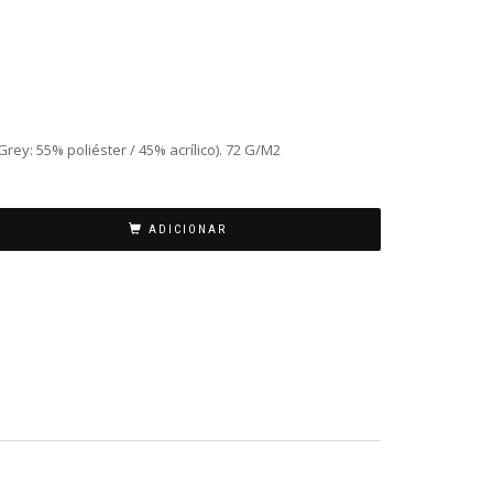
rey: 55% poliéster / 45% acrílico). 72 G/M2
ADICIONAR