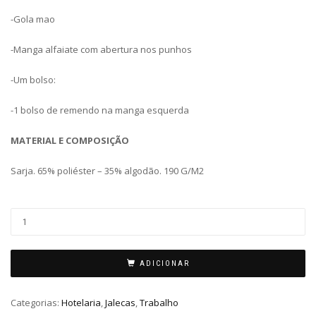
-Gola mao
-Manga alfaiate com abertura nos punhos
-Um bolso:
-1 bolso de remendo na manga esquerda
MATERIAL E COMPOSIÇÃO
Sarja. 65% poliéster – 35% algodão.
190 G/M2
ADICIONAR
Categorias:
Hotelaria
,
Jalecas
,
Trabalho