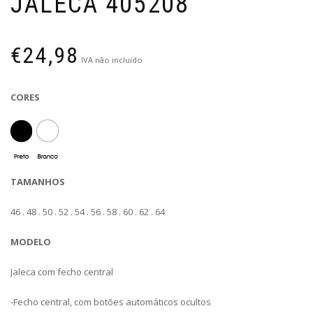
JALECA 405208
€
24,98
IVA não incluído
CORES
TAMANHOS
46 . 48 . 50 . 52 . 54 . 56 . 58 . 60 . 62 . 64
MODELO
Jaleca com fecho central
-Fecho central, com botões automáticos ocultos