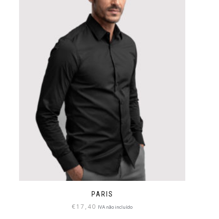
PARIS
€
17,40
IVA não incluído