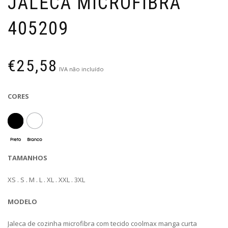
JALECA MICROFIBRA
405209
€
25,58
IVA não incluído
CORES
TAMANHOS
XS . S . M . L . XL . XXL . 3XL
MODELO
Jaleca de cozinha microfibra com tecido coolmax manga curta