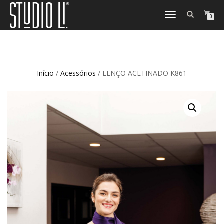
TOGGLE
0
NAVIGATION
Início
/
Acessórios
/ LENÇO ACETINADO K861