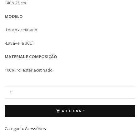
140 x 25 cm.
MODELO
-Lenço acetinado
-Lavável a 30Cº
MATERIAL E COMPOSIÇÃO
100% Poliéster acetinado.
ADICIONAR
Categoria:
Acessórios