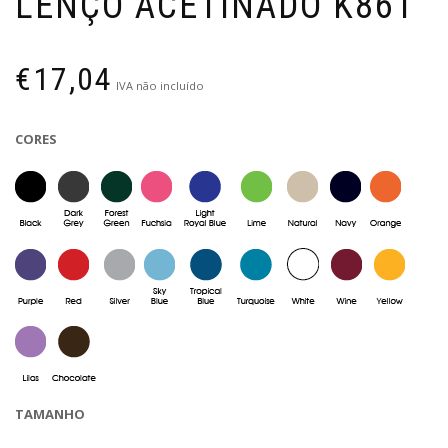
LENÇO ACETINADO K861
€
17,04
IVA não incluído
CORES
TAMANHO