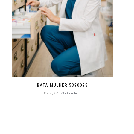
BATA MULHER 539009S
€
22,78
IVA não incluído