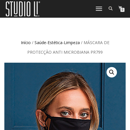
TOGGLE
0
NAVIGATION
Início
/
Saúde-Estética-Limpeza
/ MÁSCARA DE
PROTECÇÃO ANTI MICROBIANA PR799