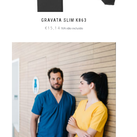
GRAVATA SLIM K863
€
15,14
IVA não incluído