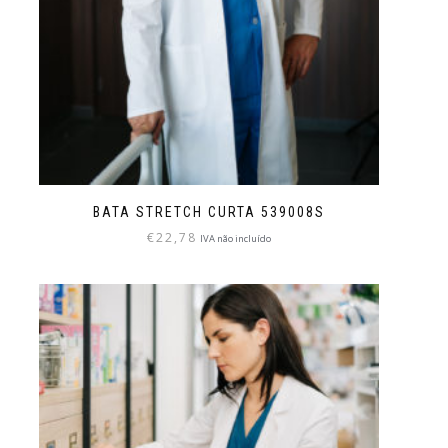
BATA STRETCH CURTA 539008S
€
22,78
IVA não incluído