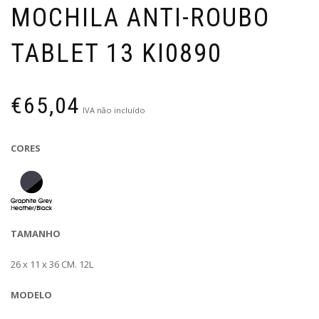
MOCHILA ANTI-ROUBO
TABLET 13 KI0890
€
65,04
IVA não incluído
CORES
TAMANHO
26 x 11 x 36 CM. 12L
MODELO