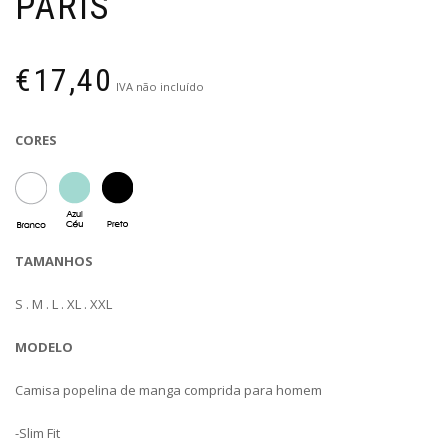
PARIS
€
17,40
IVA não incluído
CORES
TAMANHOS
S . M . L . XL . XXL
MODELO
Camisa popelina de manga comprida para homem
-Slim Fit