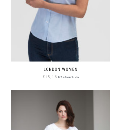
LONDON WOMEN
€
15,16
IVA não incluído