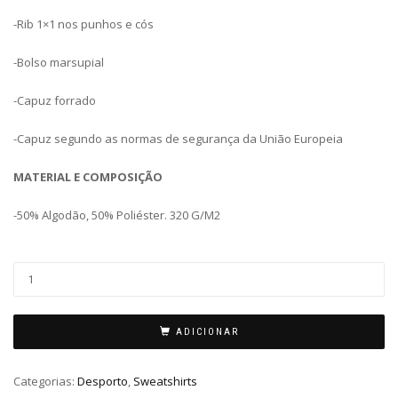
-Rib 1×1 nos punhos e cós
-Bolso marsupial
-Capuz forrado
-Capuz segundo as normas de segurança da União Europeia
MATERIAL E COMPOSIÇÃO
-50% Algodão, 50% Poliéster. 320 G/M2
ADICIONAR
Categorias:
Desporto
,
Sweatshirts