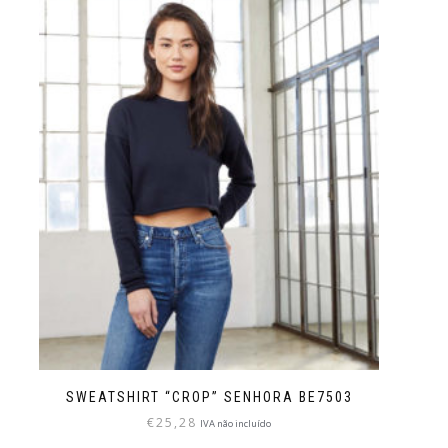
SWEATSHIRT “CROP” SENHORA BE7503
€
25,28
IVA não incluído