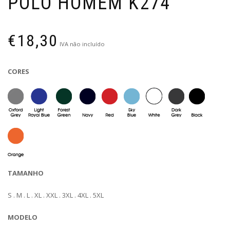
POLO HOMEM K274
€
18,30
IVA não incluído
CORES
TAMANHO
S . M . L . XL . XXL . 3XL . 4XL . 5XL
MODELO