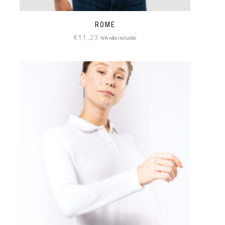
ROME
€
11,23
IVA não incluído