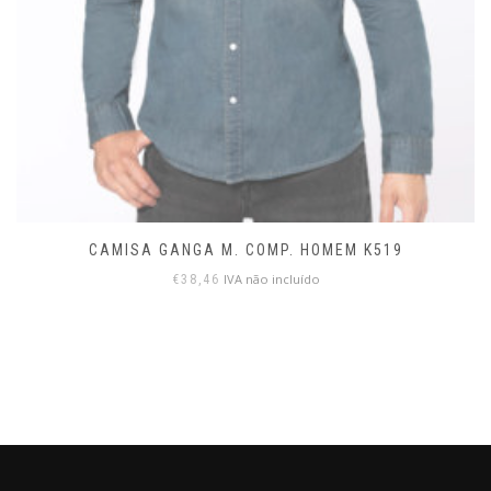
CAMISA GANGA M. COMP. HOMEM K519
IVA não incluído
€
38,46