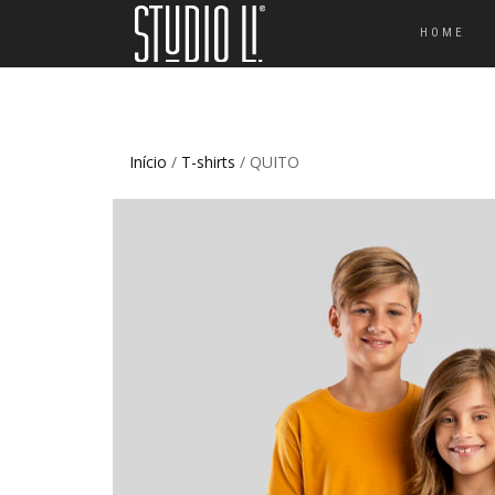
HOME
Início
/
T-shirts
/ QUITO