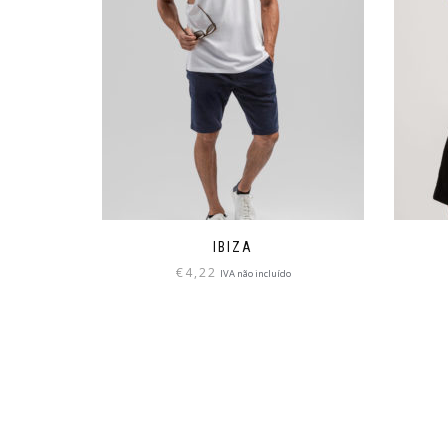
IBIZA
€
4,22
IVA não incluído