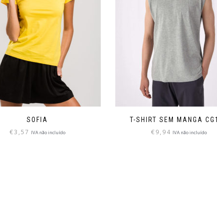
SOFIA
T-SHIRT SEM MANGA CG
€
3,57
€
9,94
IVA não incluído
IVA não incluído