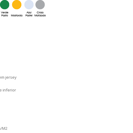
 em jersey
 inferior
G/M2