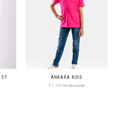
157
ANKARA KIDS
€
3,46
IVA não incluído