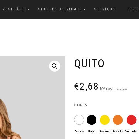
VESTUÁRIO
SETORES ATIVIDADE
SERVIÇOS
PORT
QUITO
€
2,68
IVA não incluído
CORES