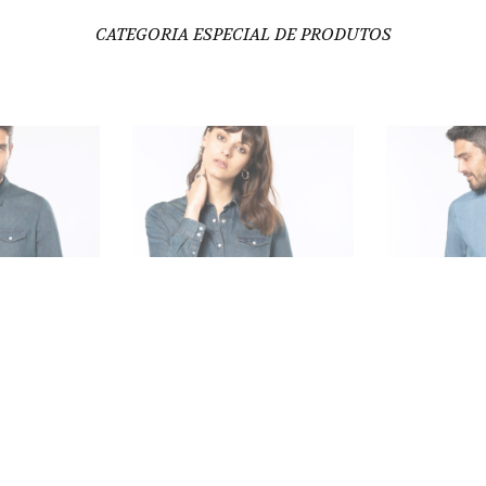
CATEGORIA ESPECIAL DE PRODUTOS
A M. COMP.
CAMISA DE CAMBRAIA
CAMISA 
 K518
HOMEM K512
SENH
ão incluído
IVA não incluído
I
€
33,30
€
33,30