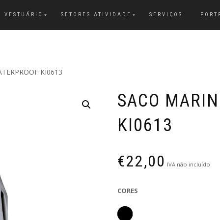
VESTUÁRIO
SETORES ATIVIDADE
SERVIÇOS
PORT
ATERPROOF KI0613
SACO MARIN
KI0613
€
22,00
IVA não incluído
CORES