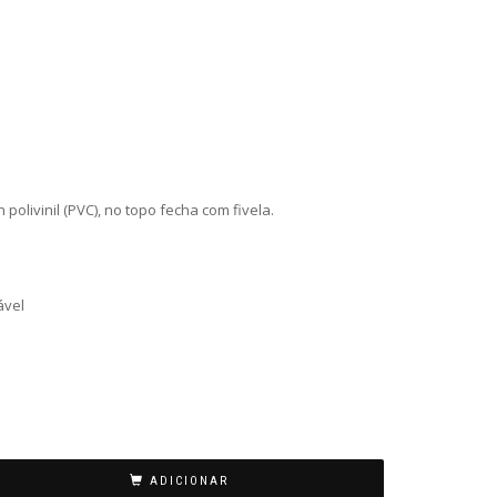
polivinil (PVC), no topo fecha com fivela.
ável
ADICIONAR