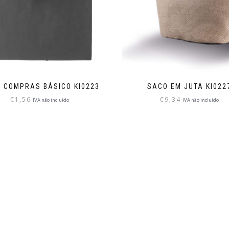
 COMPRAS BÁSICO KI0223
SACO EM JUTA KI022
€
1,56
€
9,34
IVA não incluído
IVA não incluído