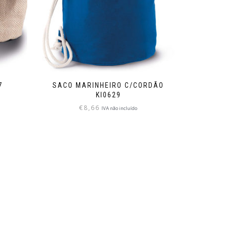
7
SACO MARINHEIRO C/CORDÃO
KI0629
€
8,66
IVA não incluído