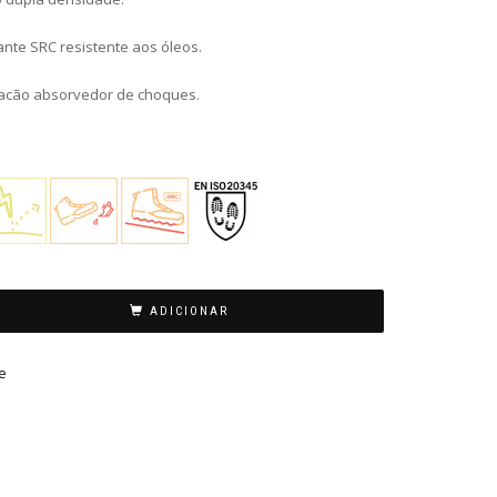
ante SRC resistente aos óleos.
tacão absorvedor de choques.
ADICIONAR
e