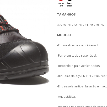
TAMANHOS
39 . 40 . 41 . 42 . 43 . 44 . 45 . 46 . 47
MODELO
-Em mesh e couro pré-lavado.
-Forro em tecido respirável.
-Rebordo e pala acolchoados.
-Biqueira de aço EN ISO 20345 resi
-Entressola antiperfuração em aço 
-Antiestática.
-Palmilha injectada em poliuretan