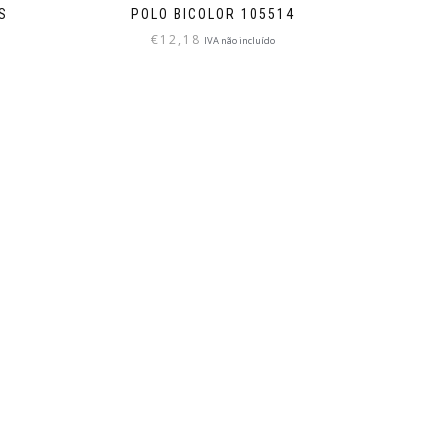
S
POLO BICOLOR 105514
€
12,18
IVA não incluído