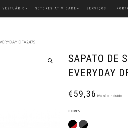
VESTUÁRIO
SETORES ATIVIDADE
SERVIÇOS
PORT
VERYDAY DFA247S
SAPATO DE 
EVERYDAY D
€
59,36
IVA não incluído
CORES