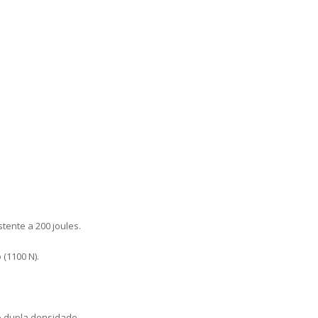
stente a 200 joules.
(1100 N).
o dupla densidade.