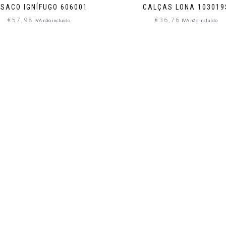
SACO IGNÍFUGO 606001
CALÇAS LONA 103019
€
57,98
€
36,76
IVA não incluído
IVA não incluído