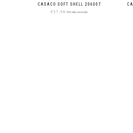
CASACO SOFT SHELL 206007
CA
€
57,98
IVA não incluído