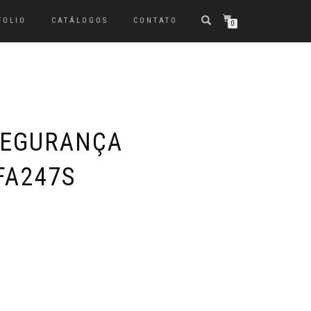
FOLIO
CATÁLOGOS
CONTATO
0
SEGURANÇA
FA247S