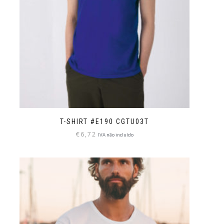
T-SHIRT #E190 CGTU03T
€
6,72
IVA não incluído