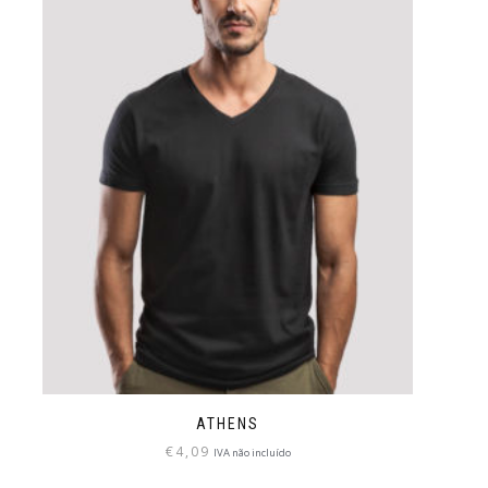
ATHENS
€
4,09
IVA não incluído