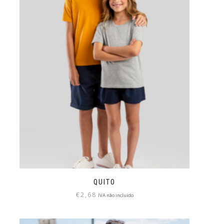
QUITO
€
2,68
IVA não incluído