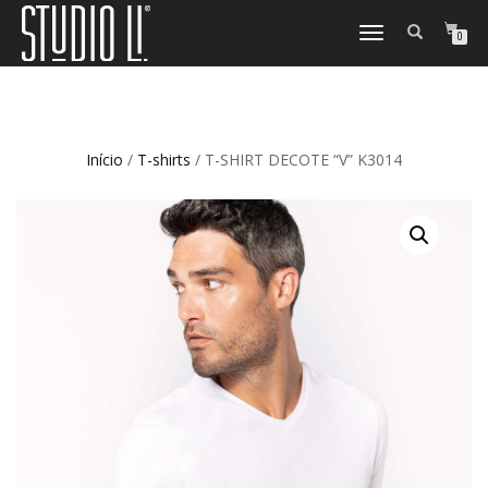
TOGGLE
0
NAVIGATION
Início
/
T-shirts
/ T-SHIRT DECOTE “V” K3014