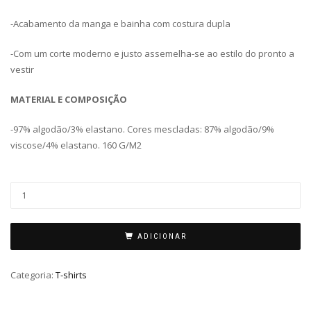
-Acabamento da manga e bainha com costura dupla
-Com um corte moderno e justo assemelha-se ao estilo do pronto a
vestir
MATERIAL E COMPOSIÇÃO
-97% algodão/3% elastano. Cores mescladas: 87% algodão/9%
viscose/4% elastano. 160 G/M2
ADICIONAR
Categoria:
T-shirts