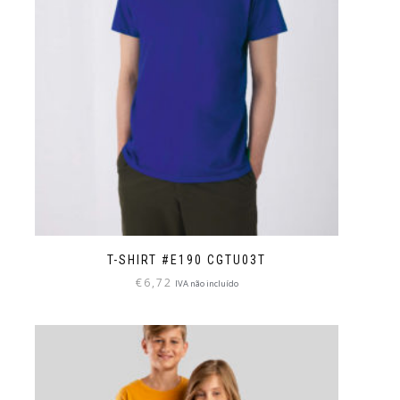
T-SHIRT #E190 CGTU03T
€
6,72
IVA não incluído