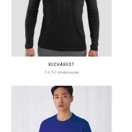
BUCHAREST
€
4,83
IVA não incluído