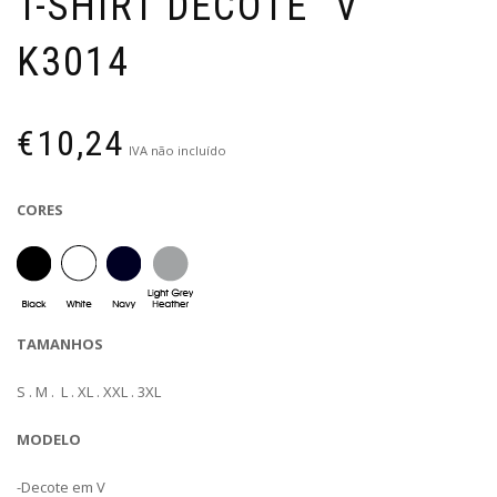
T-SHIRT DECOTE “V”
K3014
€
10,24
IVA não incluído
CORES
TAMANHOS
S . M . L . XL . XXL . 3XL
MODELO
-Decote em V