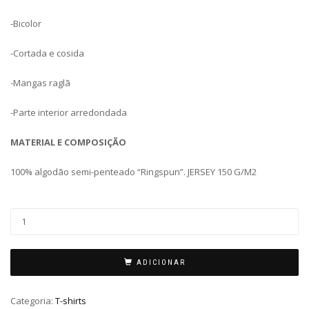
-Bicolor
-Cortada e cosida
-Mangas raglã
-Parte interior arredondada
MATERIAL E COMPOSIÇÃO
100% algodão semi-penteado “Ringspun”. JERSEY 150 G/M2
ADICIONAR
Categoria:
T-shirts