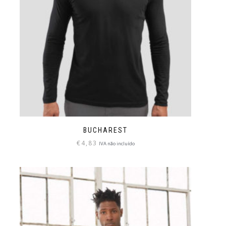
BUCHAREST
€
4,83
IVA não incluído