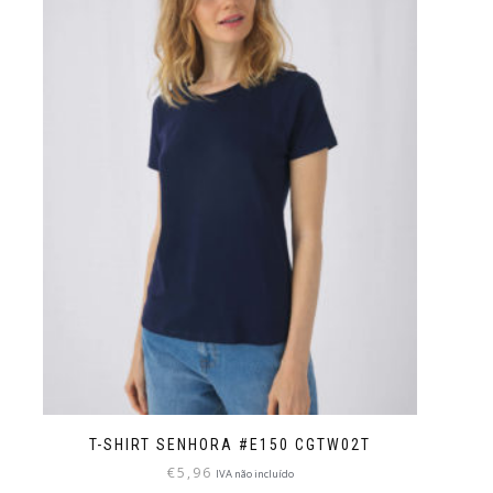
T-SHIRT SENHORA #E150 CGTW02T
€
5,96
IVA não incluído