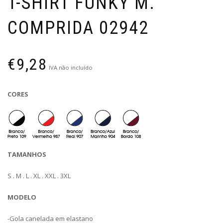
T-SHIRT FUNKY M.
COMPRIDA 02942
€
9,28
IVA não incluído
CORES
TAMANHOS
S . M . L . XL . XXL . 3XL
MODELO
-Gola canelada em elastano