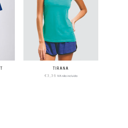
3T
TIRANA
€
3,36
IVA não incluído