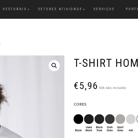
VESTUÁRIO
SETORES ATIVIDADE
SERVIÇOS
PORT
T
T-SHIRT HO
€
5,96
IVA não incluído
CORES