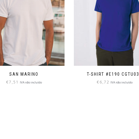
SAN MARINO
T-SHIRT #E190 CGTU0
€
7,51
€
6,72
IVA não incluído
IVA não incluído