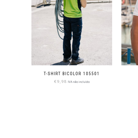
T-SHIRT BICOLOR 105501
€
9,98
IVA não incluído