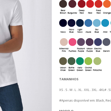
TAMANHOS
XS . S . M . L . XL . XXL . 3XL . 4XL# . 
#Apenas disponível em: Black, Red