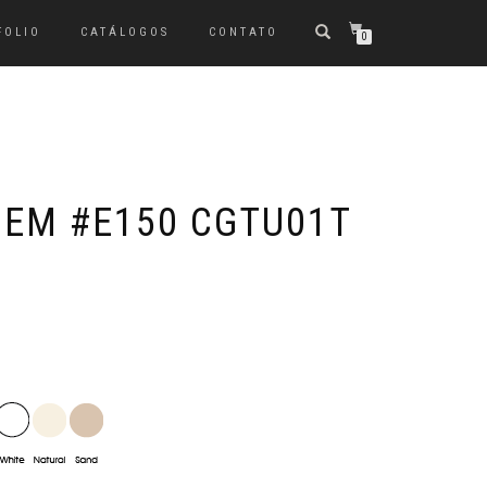
FOLIO
CATÁLOGOS
CONTATO
0
MEM #E150 CGTU01T