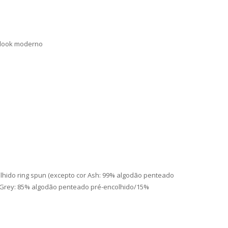
 look moderno
hido ring spun (excepto cor Ash: 99% algodão penteado
 Grey: 85% algodão penteado pré-encolhido/15%