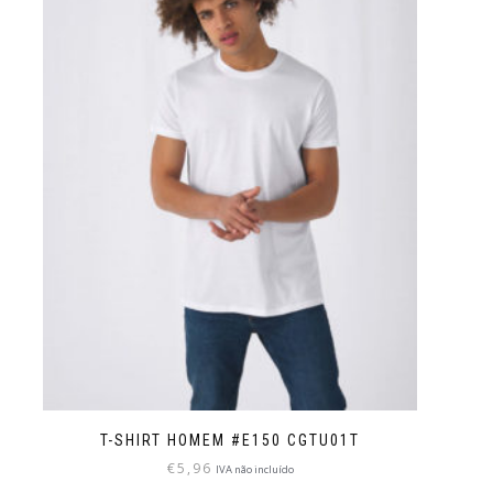
T-SHIRT HOMEM #E150 CGTU01T
€
5,96
IVA não incluído