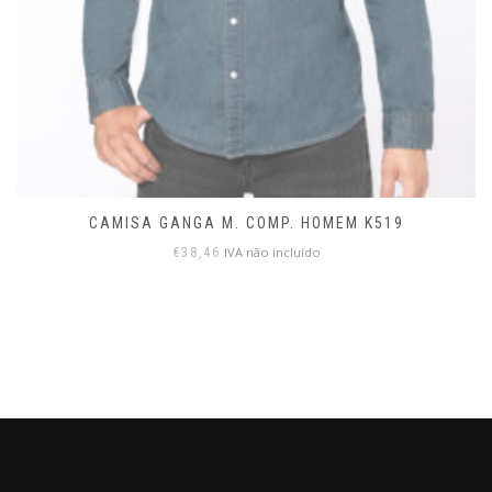
CAMISA GANGA M. COMP. HOMEM K519
IVA não incluído
€
38,46