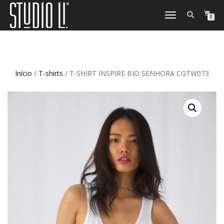
TOGGLE
0
NAVIGATION
Início
/
T-shirts
/ T-SHIRT INSPIRE BIO SENHORA CGTW073