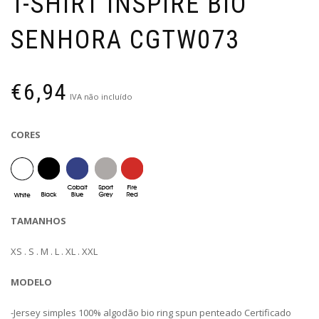
T-SHIRT INSPIRE BIO
SENHORA CGTW073
€
6,94
IVA não incluído
CORES
TAMANHOS
XS . S . M . L . XL . XXL
MODELO
-Jersey simples 100% algodão bio ring spun penteado Certificado