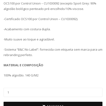
OCS100 por Control Union – CU1030092 (excepto Sport Grey: 90%
algodão biológico penteado pré-encolhido/10% viscose.
-Certificado OCS100 por Control Union – CU1030092).
-Acabamento com costura dupla.
-Muito suave ao toque e agradável.
-Sistema “B&C No Label”: fornecida com etiqueta sem marca para um
rebranding perfeito.
MATERIAL E COMPOSIÇÃO
100% algodão. 140 G/M2