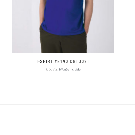
T-SHIRT #E190 CGTU03T
€
6,72
IVA não incluído