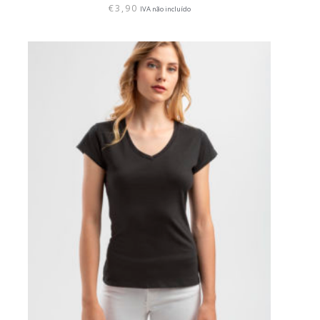
€
3,90
IVA não incluído