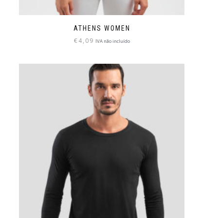
ATHENS WOMEN
€
4,09
IVA não incluído