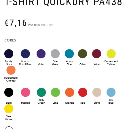
T-SHIRT QUICKDRY PA438
€
7,16
IVA não incluído
CORES