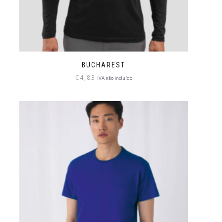
BUCHAREST
€
4,83
IVA não incluído