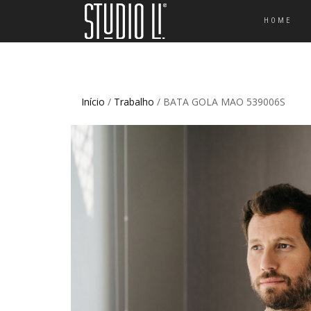
HOME
Início
/
Trabalho
/ BATA GOLA MAO 539006S