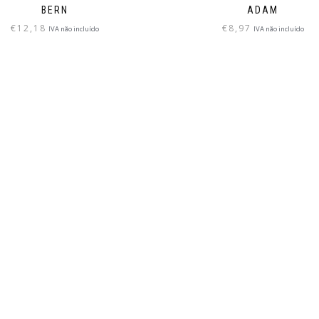
BERN
ADAM
€
12,18
€
8,97
IVA não incluído
IVA não incluído