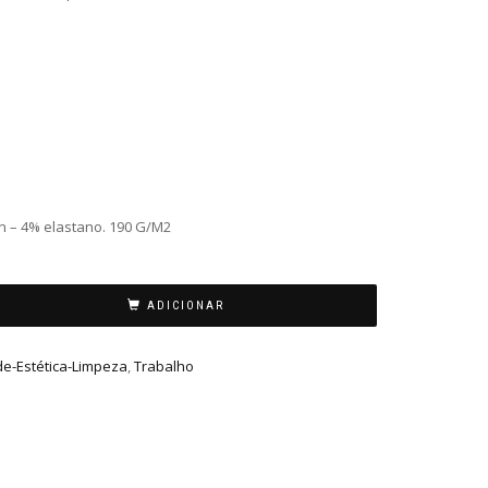
n – 4% elastano.
190 G/M2
ADICIONAR
e-Estética-Limpeza
,
Trabalho