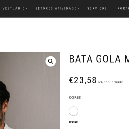
VESTUÁRIO
SETORES ATIVIDADE
SERVIÇOS
PORT
BATA GOLA 
€
23,58
IVA não incluído
CORES