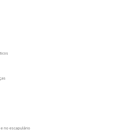
ticos
eças
 e no escapulário