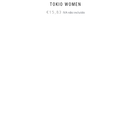
TOKIO WOMEN
€
15,83
IVA não incluído