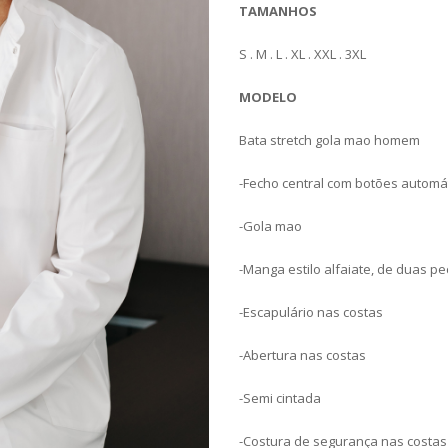
TAMANHOS
S . M . L . XL . XXL . 3XL
MODELO
Bata stretch gola mao homem
-Fecho central com botões automá
-Gola mao
-Manga estilo alfaiate, de duas p
-Escapulário nas costas
-Abertura nas costas
-Semi cintada
-Costura de segurança nas costas