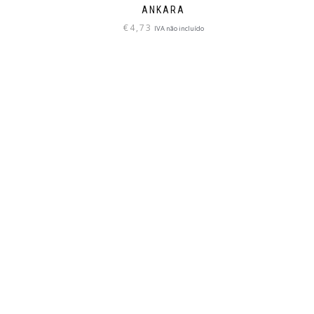
ANKARA
€
4,73
IVA não incluído