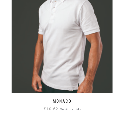
MONACO
€
10,62
IVA não incluído