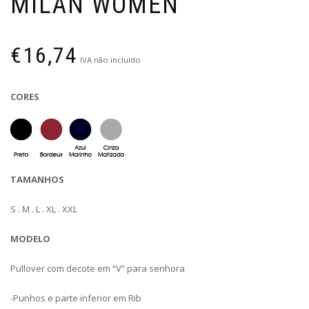
MILAN WOMEN
€
16,74
IVA não incluído
CORES
TAMANHOS
S . M . L . XL . XXL
MODELO
Pullover com decote em “V” para senhora
-Punhos e parte inferior em Rib