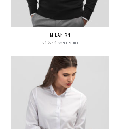
MILAN RN
€
16,74
IVA não incluído