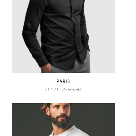
PARIS
€
17,40
IVA não incluído