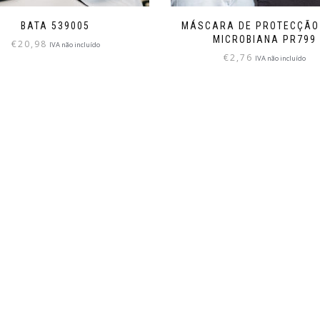
BATA 539005
MÁSCARA DE PROTECÇÃO
MICROBIANA PR799
€
20,98
IVA não incluído
€
2,76
IVA não incluído