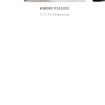
KIMONO P535203
€
33,98
IVA não incluído