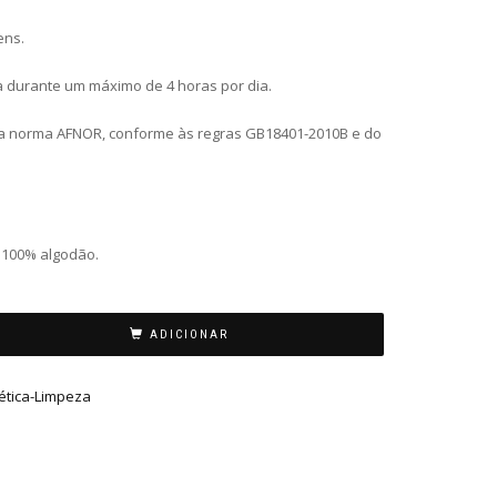
ens.
 durante um máximo de 4 horas por dia.
 a norma AFNOR, conforme às regras GB18401-2010B e do
o 100% algodão.
ADICIONAR
ética-Limpeza