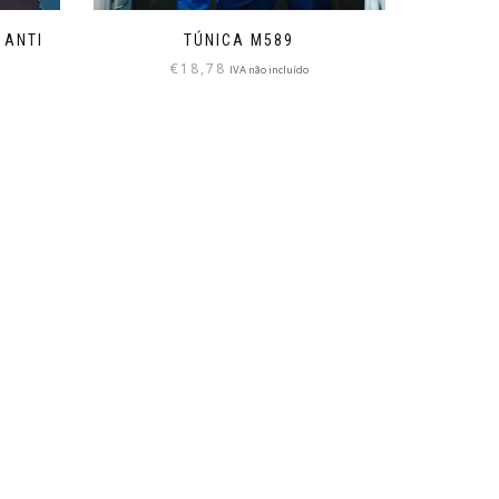
 ANTI
TÚNICA M589
€
18,78
IVA não incluído