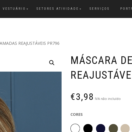
VESTUÁRIO
SETORES ATIVIDADE
SERVIÇOS
PORT
CAMADAS REAJUSTÁVEIS PR796
MÁSCARA DE
REAJUSTÁVE
€
3,98
IVA não incluído
CORES