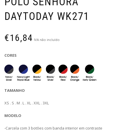
POLO SENHORA
DAYTODAY WK271
€
16,84
IVA não incluído
CORES
TAMANHO
XS . S . M . L . XL . XXL . 3XL
MODELO
-Carcela com 3 botões com banda interior em contraste