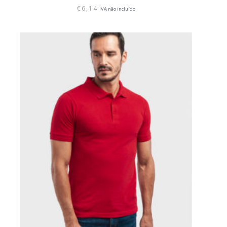
€
6,14
IVA não incluído