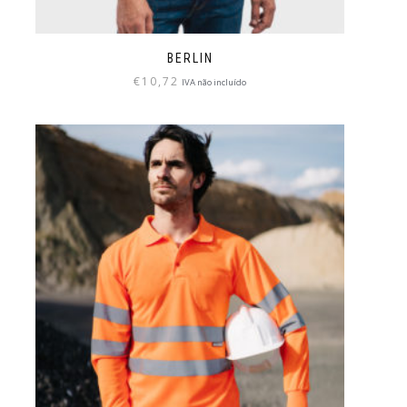
BERLIN
€
10,72
IVA não incluído