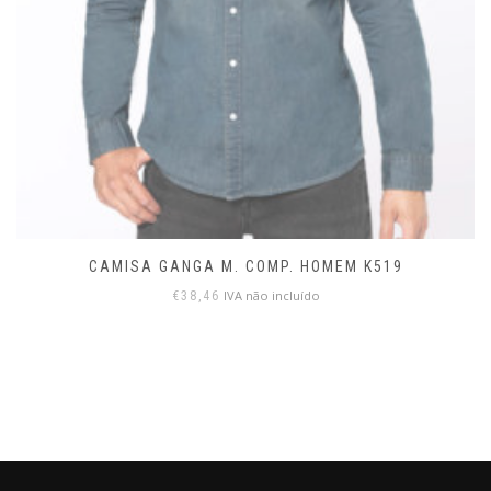
CAMISA GANGA M. COMP. HOMEM K519
IVA não incluído
€
38,46