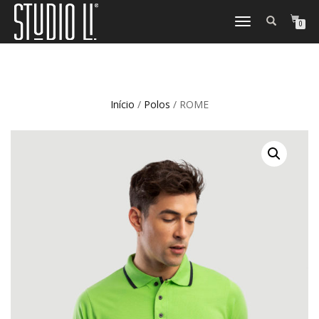
TOGGLE
0
NAVIGATION
Início
/
Polos
/ ROME