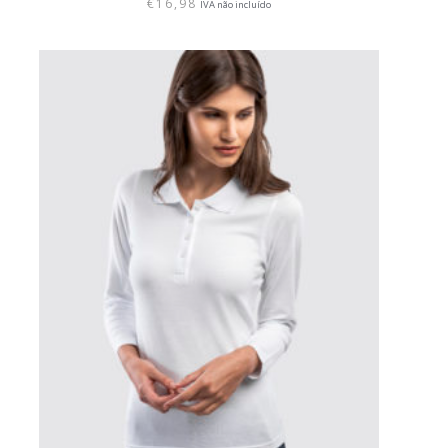
€
16,98
IVA não incluído