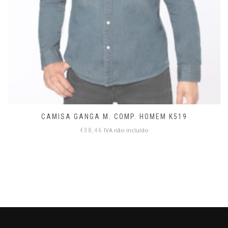
CAMISA GANGA M. COMP. HOMEM K519
IVA não incluído
€
38,46