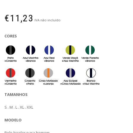
€
11,23
IVA não incluído
CORES
TAMANHOS
S . M . L . XL . XXL
MODELO
Polo bicolor para homem