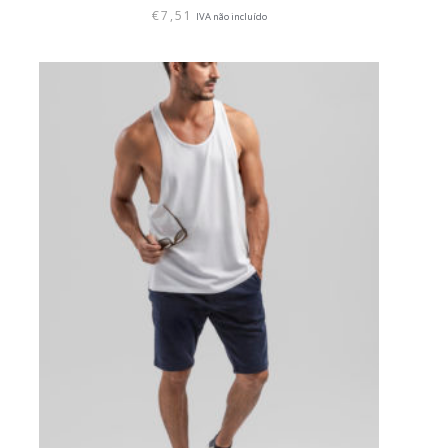
€
7,51
IVA não incluído