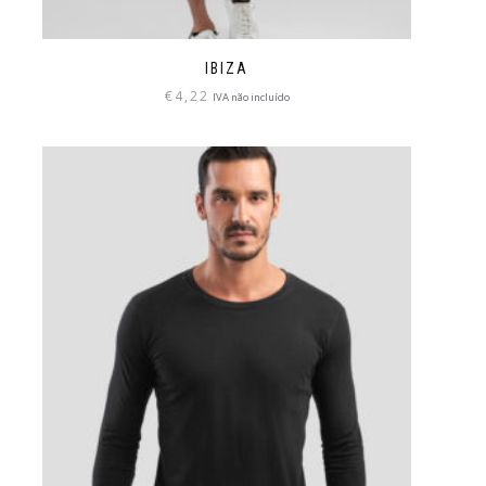
IBIZA
€
4,22
IVA não incluído