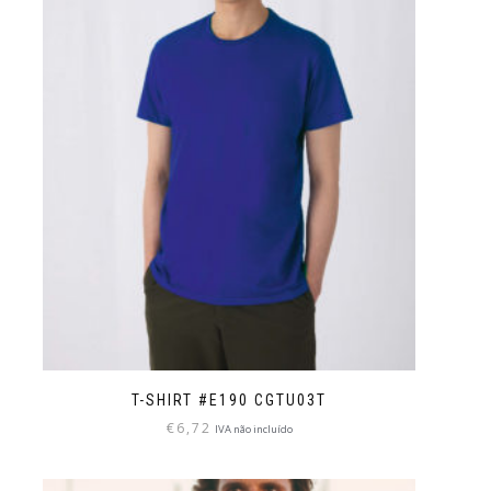
T-SHIRT #E190 CGTU03T
€
6,72
IVA não incluído