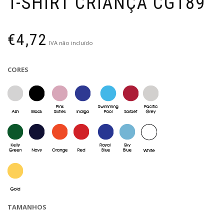
T-SHIRT CRIANÇA CG189
€
4,72
IVA não incluído
CORES
TAMANHOS