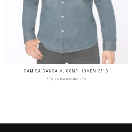
CAMISA GANGA M. COMP. HOMEM K519
IVA não incluído
€
38,46