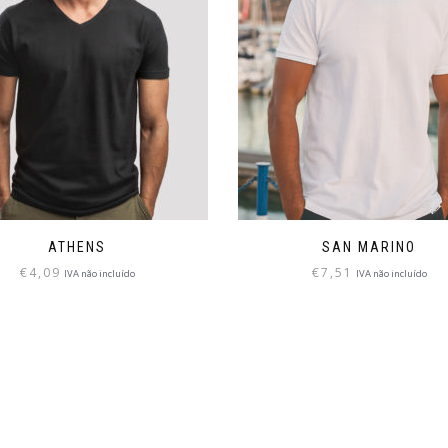
ATHENS
SAN MARINO
€
4,09
€
7,51
IVA não incluído
IVA não incluído