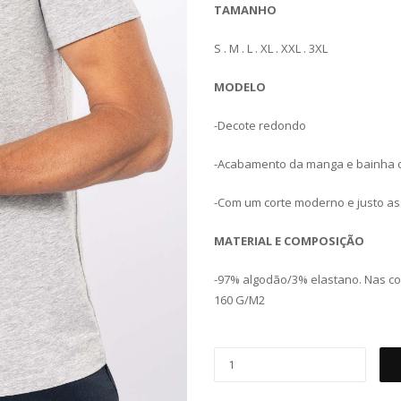
TAMANHO
S . M . L . XL . XXL . 3XL
MODELO
-Decote redondo
-Acabamento da manga e bainha 
-Com um corte moderno e justo ass
MATERIAL E COMPOSIÇÃO
-97% algodão/3% elastano. Nas c
160 G/M2