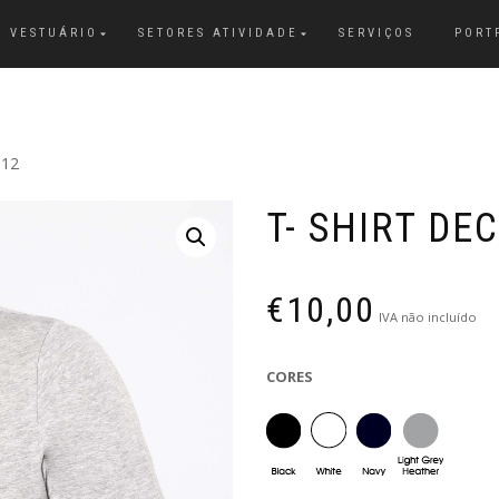
VESTUÁRIO
SETORES ATIVIDADE
SERVIÇOS
PORT
012
T- SHIRT D
€
10,00
IVA não incluído
CORES