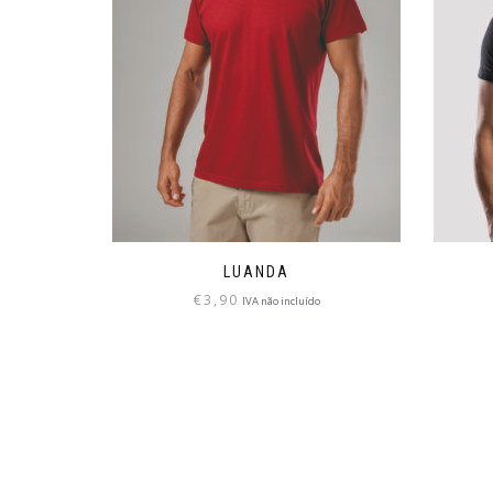
LUANDA
€
3,90
IVA não incluído