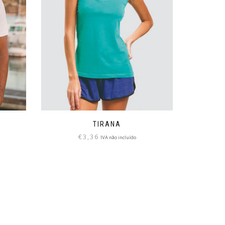
TIRANA
€
3,36
IVA não incluído