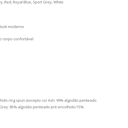
y, Red, Royal Blue, Sport Grey, White
 look moderno
o corpo confortável
ido ring spun (excepto cor Ash: 99% algodão penteado
 Grey: 85% algodão penteado pré-encolhido/15%