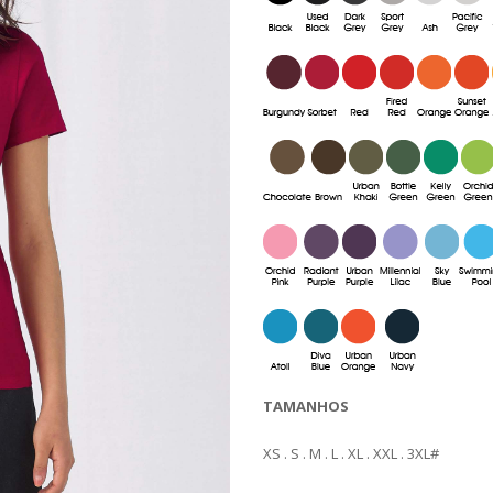
TAMANHOS
XS . S . M . L . XL . XXL . 3XL#