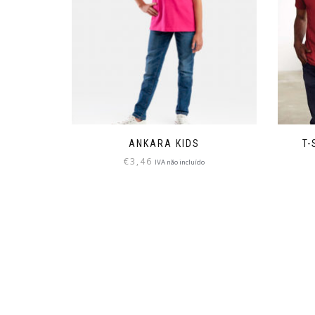
ANKARA KIDS
T-
€
3,46
IVA não incluído