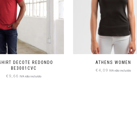
SHIRT DECOTE REDONDO
ATHENS WOMEN
BE3001CVC
€
4,09
IVA não incluído
€
9,66
IVA não incluído