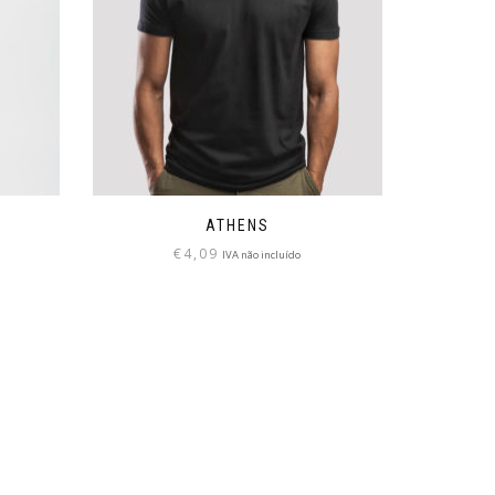
ATHENS
€
4,09
IVA não incluído