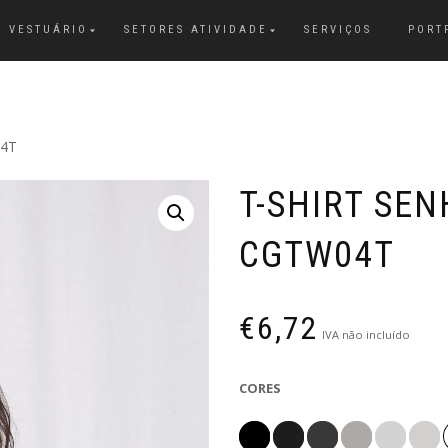
VESTUÁRIO
SETORES ATIVIDADE
SERVIÇOS
PORT
04T
T-SHIRT SE
CGTW04T
€
6,72
IVA não incluído
CORES