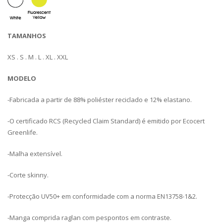
TAMANHOS
XS . S . M . L . XL . XXL
MODELO
-Fabricada a partir de 88% poliéster reciclado e 12% elastano.
-O certificado RCS (Recycled Claim Standard) é emitido por Ecocert
Greenlife.
-Malha extensível.
-Corte skinny.
-Protecção UV50+ em conformidade com a norma EN13758-1&2.
-Manga comprida raglan com pespontos em contraste.