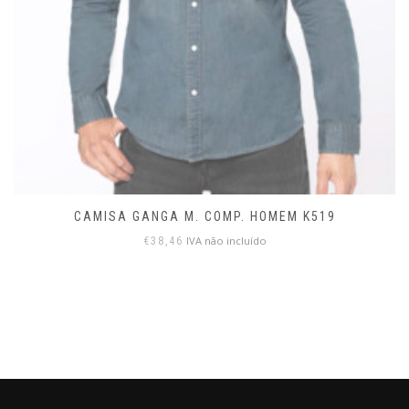
CAMISA GANGA M. COMP. HOMEM K519
IVA não incluído
€
38,46