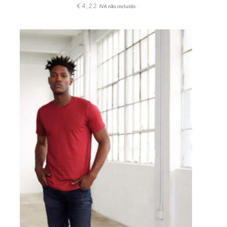
€
4,22
IVA não incluído